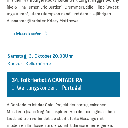
mit dem Hamburger Rockshouter Gert Lange, Reggie Worthy
(Ike & Tina Turner, Eric Burdon), Drummer Eddie Filipp (Sweet,
Inga Rumpf, Clem Clempson Band) und dem 33-jährigen
Ausnahmegitarristen Krissy Matthews...
Tickets kaufen
Samstag, 3. Oktober 20.00Uhr
Konzert
Kellerbühne
34. FolkHerbst A CANTADEIRA
1. Wertungskonzert - Portugal
A Cantadeira ist das Solo-Projekt der portugiesischen
Musikerin Joana Negrão. Inspiriert von der portugiesischen
Liedtradition verbindet sie überlieferte Gesänge mit
modernen Einflüssen und erschafft daraus einen eigenen,