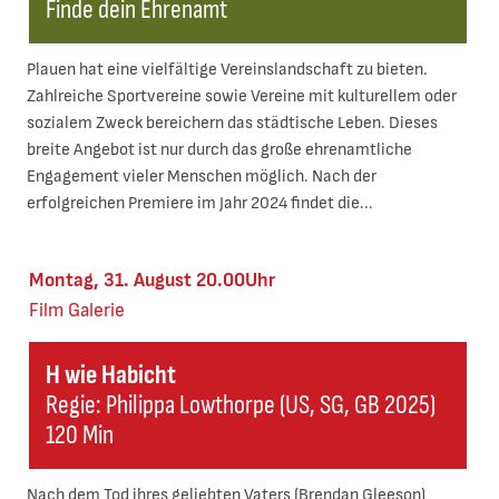
Finde dein Ehrenamt
Plauen hat eine vielfältige Vereinslandschaft zu bieten.
Zahlreiche Sportvereine sowie Vereine mit kulturellem oder
sozialem Zweck bereichern das städtische Leben. Dieses
breite Angebot ist nur durch das große ehrenamtliche
Engagement vieler Menschen möglich. Nach der
erfolgreichen Premiere im Jahr 2024 findet die...
Montag, 31. August 20.00Uhr
Film
Galerie
H wie Habicht
Regie: Philippa Lowthorpe (US, SG, GB 2025)
120 Min
Nach dem Tod ihres geliebten Vaters (Brendan Gleeson)