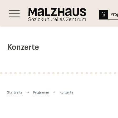
Hauptnavigation
Pr
Menü
Konzerte
Sie sind hier:
Startseite
Programm
Konzerte