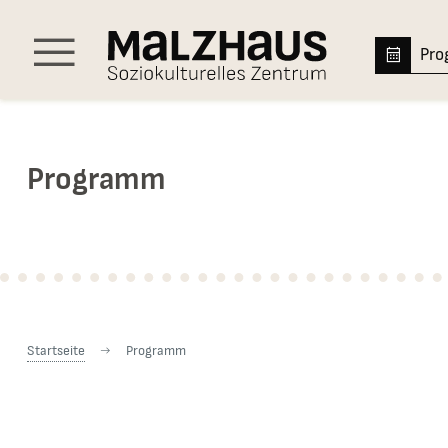
Hauptnavigation
Pr
Menü
Programm
Sie sind hier:
Startseite
Programm