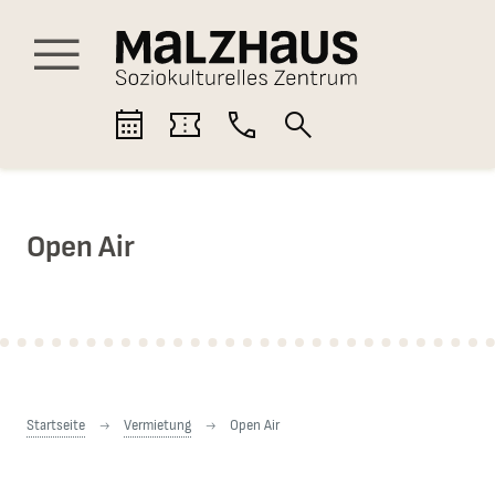
Hauptnavigation
Menü
Progra
Tickets
Kontak
Suche
mm
t
Open Air
Sie sind hier:
Startseite
Vermietung
Open Air