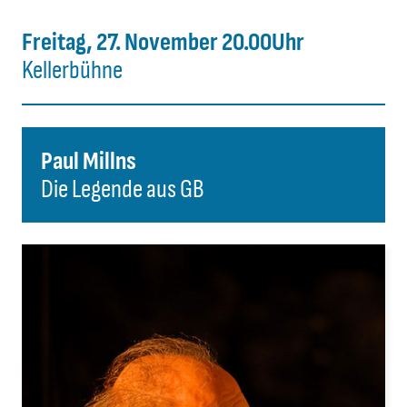
Freitag, 27. November 20.00Uhr
Kellerbühne
Paul Millns
Die Legende aus GB