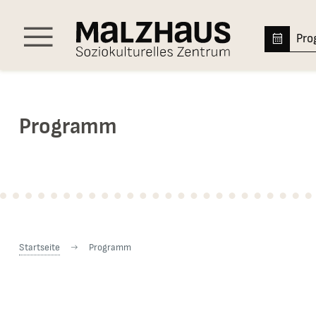
Hauptnavigation
Pr
Menü
Programm
Sie sind hier:
Startseite
Programm