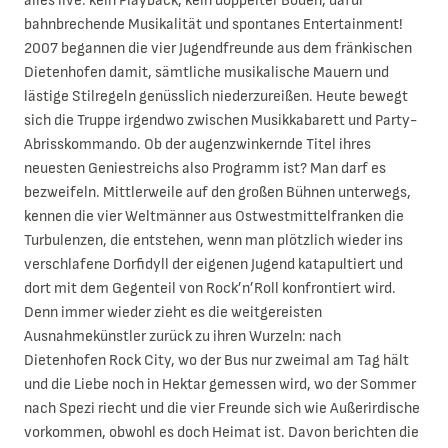
alles live: kein Playback, kein doppelter Boden, dafür
bahnbrechende Musikalität und spontanes Entertainment!
2007 begannen die vier Jugendfreunde aus dem fränkischen
Dietenhofen damit, sämtliche musikalische Mauern und
lästige Stilregeln genüsslich niederzureißen. Heute bewegt
sich die Truppe irgendwo zwischen Musikkabarett und Party-
Abrisskommando. Ob der augenzwinkernde Titel ihres
neuesten Geniestreichs also Programm ist? Man darf es
bezweifeln. Mittlerweile auf den großen Bühnen unterwegs,
kennen die vier Weltmänner aus Ostwestmittelfranken die
Turbulenzen, die entstehen, wenn man plötzlich wieder ins
verschlafene Dorfidyll der eigenen Jugend katapultiert und
dort mit dem Gegenteil von Rock’n’Roll konfrontiert wird.
Denn immer wieder zieht es die weitgereisten
Ausnahmekünstler zurück zu ihren Wurzeln: nach
Dietenhofen Rock City, wo der Bus nur zweimal am Tag hält
und die Liebe noch in Hektar gemessen wird, wo der Sommer
nach Spezi riecht und die vier Freunde sich wie Außerirdische
vorkommen, obwohl es doch Heimat ist. Davon berichten die